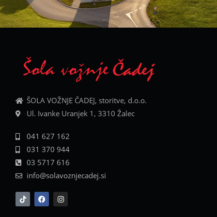
ŠOLA VOŽNJE ČADEJ, storitve, d.o.o.
Ul. Ivanke Uranjek 1, 3310 Žalec
041 627 162
031 370 944
03 5717 616
info@solavoznjecadej.si