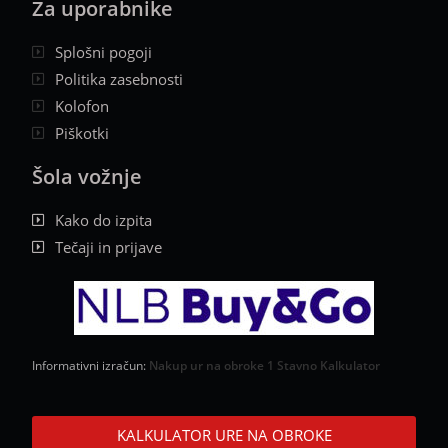
Za uporabnike
Splošni pogoji
Politika zasebnosti
Kolofon
Piškotki
Šola vožnje
Kako do izpita
Tečaji in prijave
Informativni izračun:
Nakup ur na obroke 1 Stavno Kalkulator
KALKULATOR URE NA OBROKE