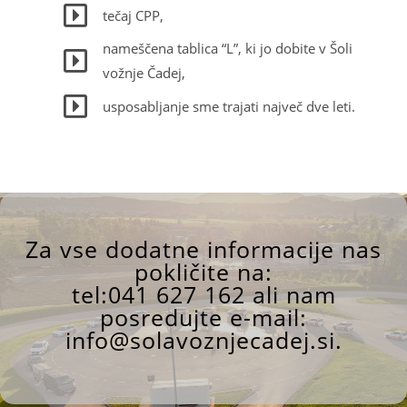
tečaj CPP,
nameščena tablica “L”, ki jo dobite v Šoli
vožnje Čadej,
usposabljanje sme trajati največ dve leti.
Za vse dodatne informacije nas
pokličite na:
tel:
041 627 162
ali nam
posredujte e-mail:
info@solavoznjecadej.si
.