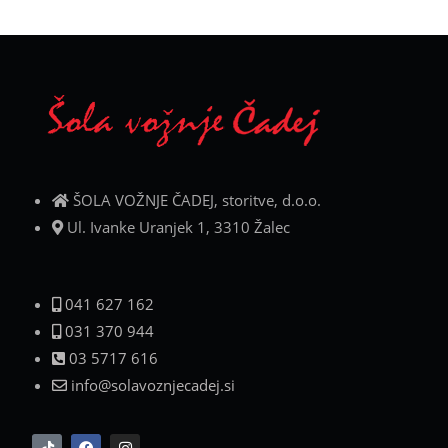
ŠOLA VOŽNJE ČADEJ, storitve, d.o.o.
Ul. Ivanke Uranjek 1, 3310 Žalec
041 627 162
031 370 944
03 5717 616
info@solavoznjecadej.si