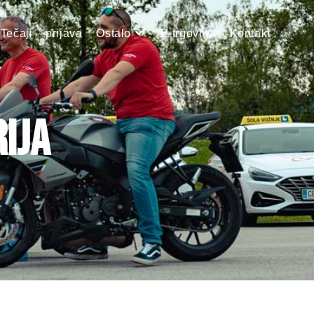
Tečaji – prijava
Ostalo
E-trgovina
Kontakt
RIJA