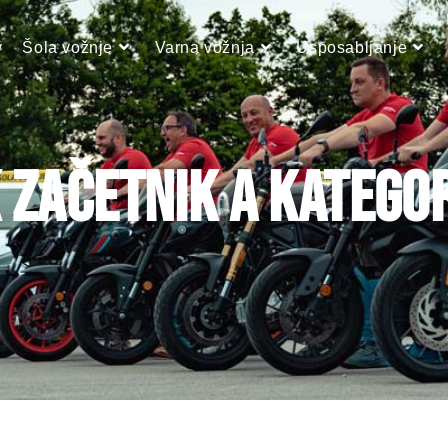
v
Šola vožnje
Varna vožnja
Usposabljanje
K ZAČETNIK A KATEGO