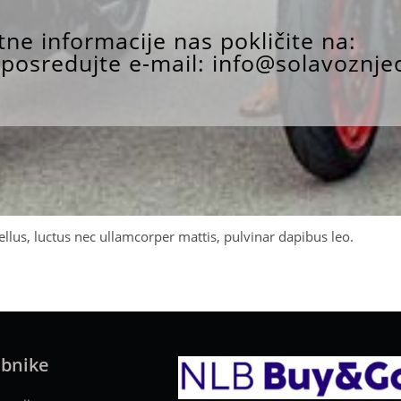
ne informacije nas pokličite na:
posredujte e-mail:
info@solavoznjec
tellus, luctus nec ullamcorper mattis, pulvinar dapibus leo.
abnike